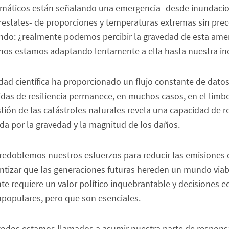
limáticos están señalando una emergencia -desde inundaci
restales- de proporciones y temperaturas extremas sin pre
endo: ¿realmente podemos percibir la gravedad de esta amen
nos estamos adaptando lentamente a ella hasta nuestra ine
d científica ha proporcionado un flujo constante de datos 
das de resiliencia permanece, en muchos casos, en el limbo
stión de las catástrofes naturales revela una capacidad de 
 por la gravedad y la magnitud de los daños.
redoblemos nuestros esfuerzos para reducir las emisiones 
ntizar que las generaciones futuras hereden un mundo viab
te requiere un valor político inquebrantable y decisiones 
mpopulares, pero que son esenciales.
, todos estamos llamados a asumir nuestra parte de respons