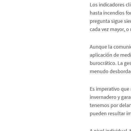
Los indicadores c
hasta incendios fo
pregunta sigue si
cada vez mayor, o 
Aunque la comunida
aplicación de medi
burocrático. La ge
menudo desbordada
Es imperativo que 
invernadero y gara
tenemos por delan
pueden resultar i
A nivel individual