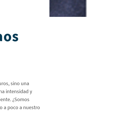
aos
uros, sino una
na intensidad y
biente. ¿Somos
co a poco a nuestro