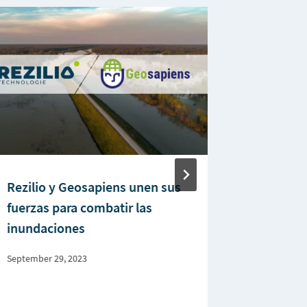
Rezilio y Geosapiens unen sus
La plata
fuerzas para combatir las
en la pr
inundaciones
para ges
resilien
September 29, 2023
March 22, 2