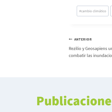
Etiquetas
#
cambio climático
de
la
entrada:
Post
ANTERIOR
Rezilio y Geosapiens u
naviga
combatir las inundaci
Publicacione