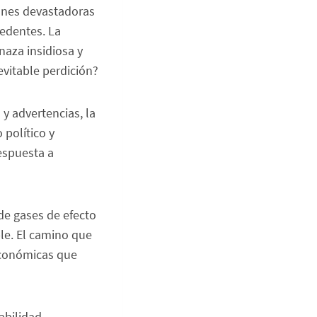
ones devastadoras
cedentes. La
aza insidiosa y
vitable perdición?
y advertencias, la
 político y
respuesta a
de gases de efecto
le. El camino que
económicas que
abilidad.