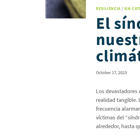
RESILIENCIA
|
SIN CA
El sí
nuestr
climá
October 17, 2023
Los devastadores e
realidad tangible
frecuencia alarma
víctimas del “sínd
alrededor, hasta 