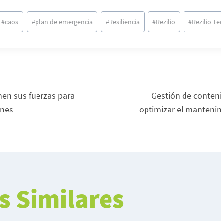
#
caos
#
plan de emergencia
#
Resiliencia
#
Rezilio
#
Rezilio T
nen sus fuerzas para
Gestión de conten
tion
ones
optimizar el mantenim
s Similares