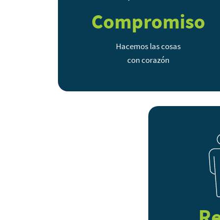
Compromiso
Hacemos las cosas
con corazón
Re