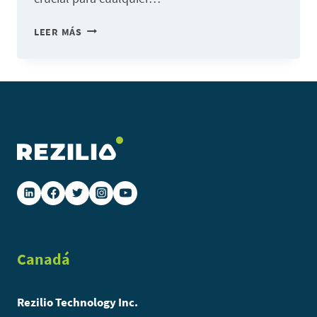
GESTIÓN
LEER MÁS
DE
CONTENIDOS:
UNA
SOLUCIÓN
PARA
OPTIMIZAR
EL
MANTENIMIENTO
DE
LOS
PLANES
Canadá
DE
RESILIENCIA
Rezilio Technology Inc.