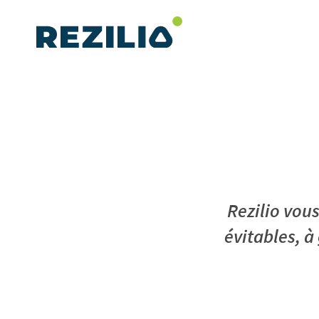
Aller
au
contenu
Rezilio vou
évitables, à