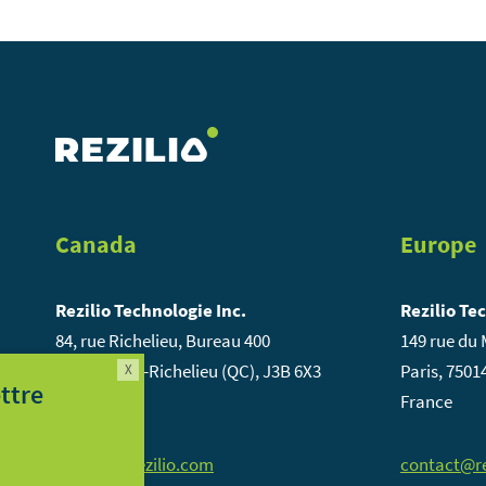
Canada
Europe
Rezilio Technologie Inc.
Rezilio Te
84, rue Richelieu, Bureau 400
149 rue du
St-Jean-sur-Richelieu (QC), J3B 6X3
Paris, 7501
X
Inscription infolettre
Canada
France
contact@rezilio.com
contact@re