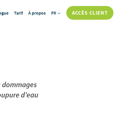
ACCÈS CLIENT
ogue
Tarif
À propos
FR
les dommages
coupure d’eau