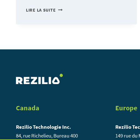
AVEZ-
LIRE LA SUITE
VOUS
UN
BON
CARDEX
?
Canada
Europe
Rezilio Technologie Inc.
Rezilio Te
84, rue Richelieu, Bureau 400
149 rue du