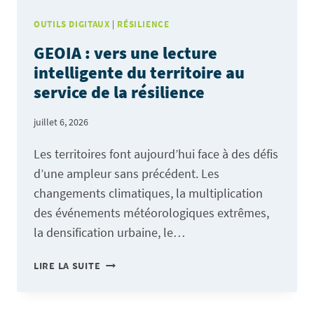
VILLES
OUTILS DIGITAUX
|
RÉSILIENCE
ET
GEOIA : vers une lecture
DES
intelligente du territoire au
TERRITOIRES
service de la résilience
INTELLIGENTS
juillet 6, 2026
Les territoires font aujourd’hui face à des défis
d’une ampleur sans précédent. Les
changements climatiques, la multiplication
des événements météorologiques extrêmes,
la densification urbaine, le…
GEOIA
LIRE LA SUITE
:
VERS