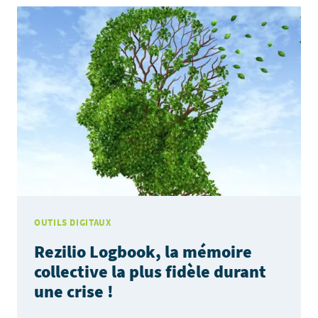
UNE
LECTURE
INTELLIGENTE
DU
TERRITOIRE
AU
SERVICE
DE
LA
RÉSILIENCE
OUTILS DIGITAUX
Rezilio Logbook, la mémoire
collective la plus fidèle durant
une crise !