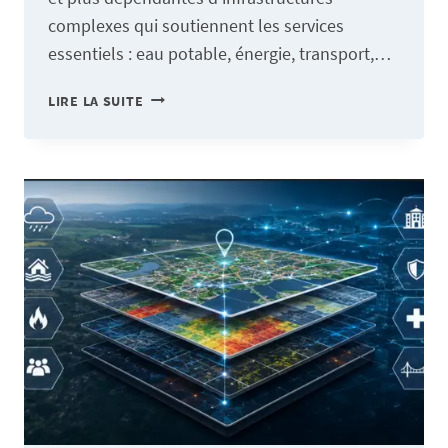
complexes qui soutiennent les services
essentiels : eau potable, énergie, transport,…
POURQUOI
LIRE LA SUITE
UNE
PLATEFORME
SAAS
COMME
REZILIO
EST
DEVENUE
ESSENTIELLE
POUR
LA
SÉCURITÉ
DES