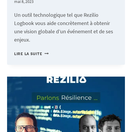
mai 8, 2023
Un outil technologique tel que Rezilio
Logbook vous aide concrètement à obtenir
une vision globale d’un événement et de ses
enjeux.
REZILIO
LIRE LA SUITE
LOGBOOK,
LA
MÉMOIRE
COLLECTIVE
LA
PLUS
FIDÈLE
DURANT
UNE