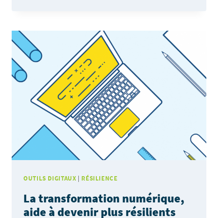
LES
ALÉAS
NE
RESPECTENT
PAS
ET
NE
SUIVENT
PAS
LES
LIMITES
DES
COMMUNES
OUTILS DIGITAUX
|
RÉSILIENCE
»
La transformation numérique,
aide à devenir plus résilients