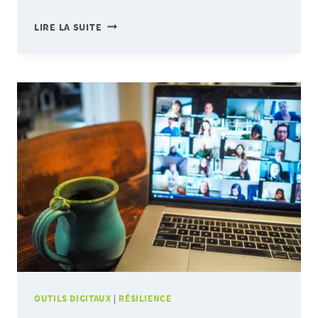
UN
LIRE LA SUITE
«
CLOUD
»
POUR
DES
ORGANISATIONS
RÉSILIENTES
ET
DURABLES
OUTILS DIGITAUX
|
RÉSILIENCE