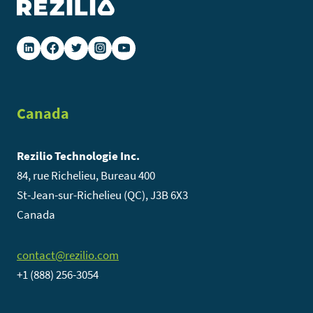
POUR
UNE
«
RÉSILIENCE
EN
TANT
Canada
QUE
SERVICE
Rezilio Technologie Inc.
»
84, rue Richelieu, Bureau 400
–
St-Jean-sur-Richelieu (QC), J3B 6X3
RAAS
Canada
contact@rezilio.com
+1 (888) 256-3054