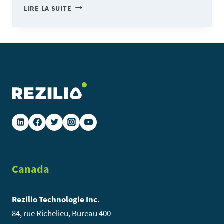
REZILIO
LIRE LA SUITE
LOGBOOK,
LA
MÉMOIRE
COLLECTIVE
LA
PLUS
FIDÈLE
DURANT
UNE
CRISE
!
Canada
Rezilio Technologie Inc.
84, rue Richelieu, Bureau 400