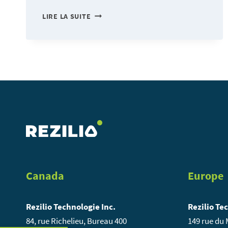
AVEZ-
LIRE LA SUITE
VOUS
UN
BON
CARDEX
?
Canada
Europe
Rezilio Technologie Inc.
Rezilio Te
84, rue Richelieu, Bureau 400
149 rue du