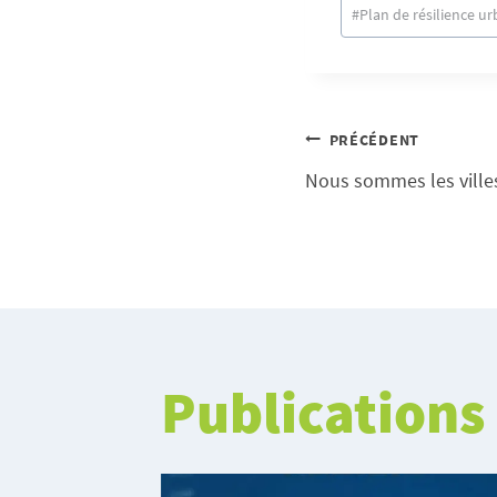
la
#
Plan de résilience ur
publication :
Naviga
PRÉCÉDENT
Nous sommes les villes
de
l’articl
Publications 